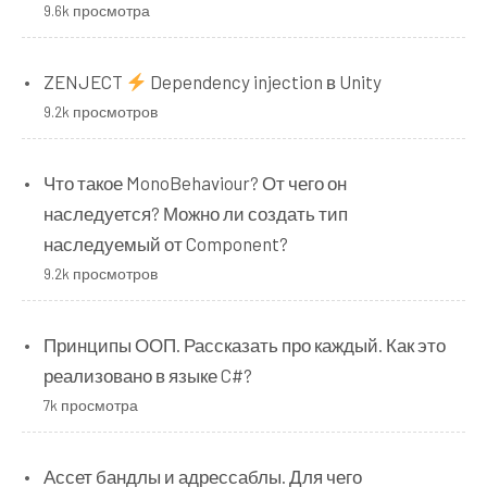
9.6k просмотра
ZENJECT
Dependency injection в Unity
9.2k просмотров
Что такое MonoBehaviour? От чего он
наследуется? Можно ли создать тип
наследуемый от Component?
9.2k просмотров
Принципы ООП. Рассказать про каждый. Как это
реализовано в языке C#?
7k просмотра
Ассет бандлы и адрессаблы. Для чего