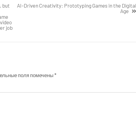
, but
AI-Driven Creativity: Prototyping Games in the Digita
Age
game
 video
er job
ельные поля помечены
*