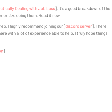
ctically Dealing with Job Loss
]. It's a good breakdown of the
rioritize doing them. Read it now.
rep, I highly recommend joining our [
discord server
]. There
e with a lot of experience able to help. I truly hope things
on
]