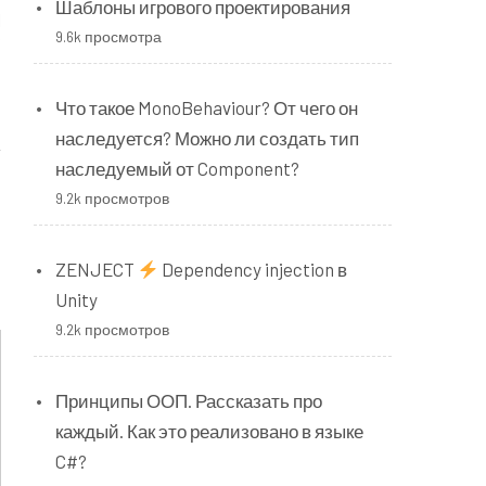
Шаблоны игрового проектирования
l
9.6k просмотра
Что такое MonoBehaviour? От чего он
наследуется? Можно ли создать тип
наследуемый от Component?
9.2k просмотров
ZENJECT
Dependency injection в
Unity
9.2k просмотров
Принципы ООП. Рассказать про
каждый. Как это реализовано в языке
C#?