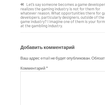
Навигация
Let’s say someone becomes a game developer
realizes the gaming industry is not for them for
по
whatever reason. What opportunities there for 
developers, particularly designers, outside of the
записям
game industry? I imagine one of them is your form
at the gambling industry.
Добавить комментарий
Ваш адрес email не будет опубликован.
Обязат
Комментарий
*