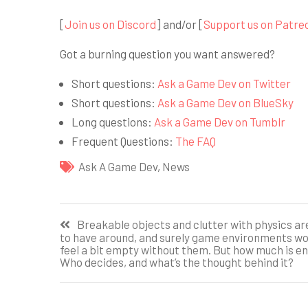
[
Join us on Discord
] and/or [
Support us on Patre
Got a burning question you want answered?
Short questions:
Ask a Game Dev on Twitter
Short questions:
Ask a Game Dev on BlueSky
Long questions:
Ask a Game Dev on Tumblr
Frequent Questions:
The FAQ
Ask A Game Dev
,
News
Навигация
Breakable objects and clutter with physics ar
to have around, and surely game environments wo
по
feel a bit empty without them. But how much is e
Who decides, and what’s the thought behind it?
записям