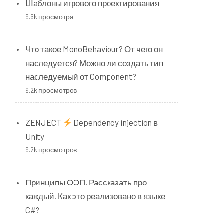
Шаблоны игрового проектирования
9.6k просмотра
Что такое MonoBehaviour? От чего он
наследуется? Можно ли создать тип
наследуемый от Component?
9.2k просмотров
ZENJECT
Dependency injection в
Unity
9.2k просмотров
Принципы ООП. Рассказать про
каждый. Как это реализовано в языке
C#?