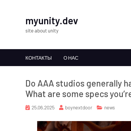
myunity.dev
site about unity
КОНТАКТЫ
О НАС
Do AAA studios generally h
What are some specs you’
25.06.2025
boynextdoor
news