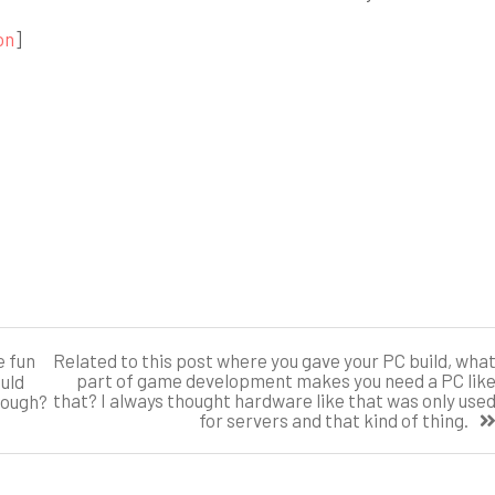
on
]
e fun
Related to this post where you gave your PC build, wha
part of game development makes you need a PC lik
uld
that? I always thought hardware like that was only use
nough?
for servers and that kind of thing.