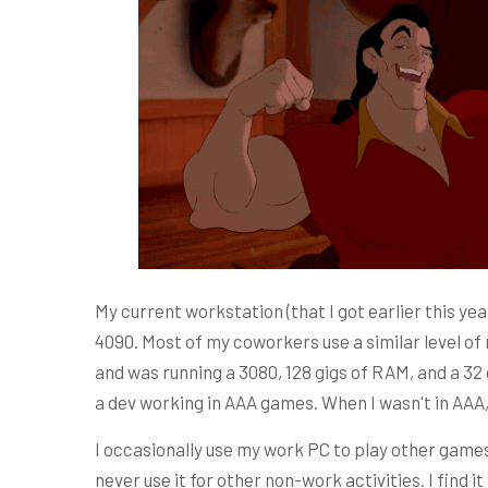
My current workstation (that I got earlier this ye
4090. Most of my coworkers use a similar level of 
and was running a 3080, 128 gigs of RAM, and a 32
a dev working in AAA games. When I wasn't in AAA,
I occasionally use my work PC to play other games 
never use it for other non-work activities. I find 