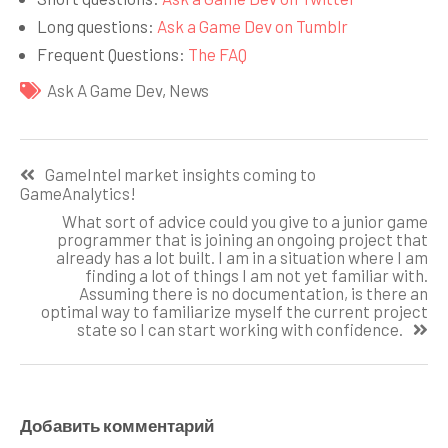
Long questions:
Ask a Game Dev on Tumblr
Frequent Questions:
The FAQ
Ask A Game Dev
,
News
Навигация
GameIntel market insights coming to
по
GameAnalytics!
записям
What sort of advice could you give to a junior game
programmer that is joining an ongoing project that
already has a lot built. I am in a situation where I am
finding a lot of things I am not yet familiar with.
Assuming there is no documentation, is there an
optimal way to familiarize myself the current project
state so I can start working with confidence.
Добавить комментарий