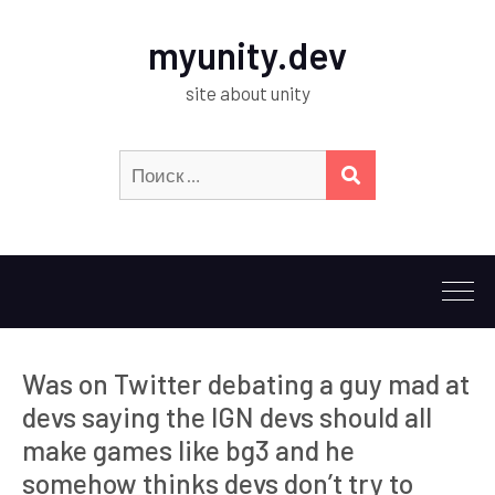
myunity.dev
site about unity
Искать:
ПОИСК
Was on Twitter debating a guy mad at
devs saying the IGN devs should all
make games like bg3 and he
somehow thinks devs don’t try to