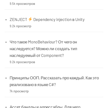
9.5k просмотров
ZENJECT
Dependency injection в Unity
9.2k просмотр
Что такое MonoBehaviour? От чего он
наследуется? Можно ли создать тип
наследуемый от Component?
9.2k просмотров
Принципы ООП. Рассказать про каждый. Как это
реализовано в языке C#?
7k просмотр
Ассет бандлы и адрессаблы. Для чего