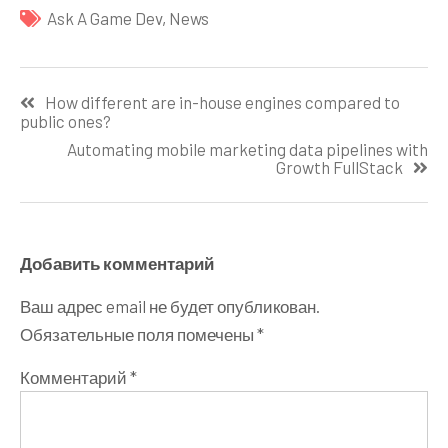
Ask A Game Dev
,
News
Навигация
How different are in-house engines compared to
по
public ones?
записям
Automating mobile marketing data pipelines with
Growth FullStack
Добавить комментарий
Ваш адрес email не будет опубликован.
Обязательные поля помечены
*
Комментарий
*