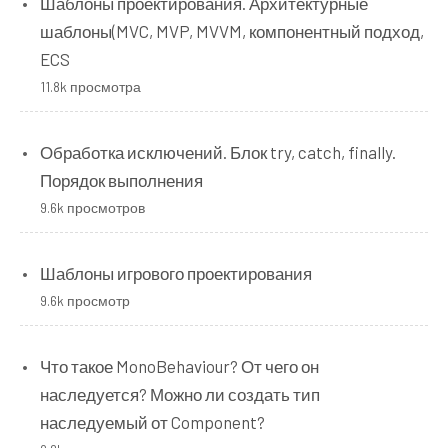
Шаблоны проектирования. Архитектурные
шаблоны(MVC, MVP, MVVM, компонентный подход,
ECS
11.8k просмотра
Обработка исключений. Блок try, catch, finally.
Порядок выполнения
9.6k просмотров
Шаблоны игрового проектирования
9.6k просмотр
Что такое MonoBehaviour? От чего он
наследуется? Можно ли создать тип
наследуемый от Component?