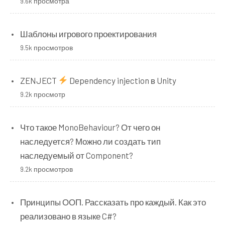
9.6k просмотра
Шаблоны игрового проектирования
9.5k просмотров
ZENJECT
Dependency injection в Unity
9.2k просмотр
Что такое MonoBehaviour? От чего он
наследуется? Можно ли создать тип
наследуемый от Component?
9.2k просмотров
Принципы ООП. Рассказать про каждый. Как это
реализовано в языке C#?