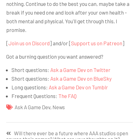
nothing. Continue to do the best you can, maybe take a
break if you need one and look after your own health -
both mental and physical. You'll get through this, I
promise.
[
Join us on Discord
] and/or [
Support us on Patreon
]
Got a burning question you want answered?
Short questions:
Ask a Game Dev on Twitter
Short questions:
Ask a Game Dev on BlueSky
Long questions:
Ask a Game Dev on Tumblr
Frequent Questions:
The FAQ
Ask A Game Dev
,
News
Навигация
Will there ever be a future where AAA studios open
по