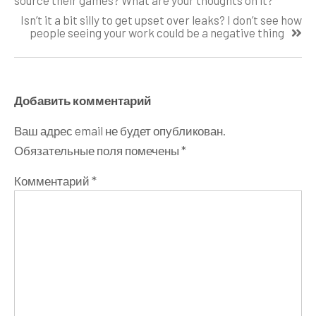
source their games? What are your thoughts on it?
записям
Isn’t it a bit silly to get upset over leaks? I don’t see how
people seeing your work could be a negative thing
Добавить комментарий
Ваш адрес email не будет опубликован.
Обязательные поля помечены
*
Комментарий
*