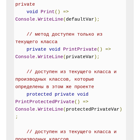
private
void
Print
()
=>
Console
.
WriteLine
(
defaultVar
);
// метод доступен только из 
текущего класса
private
void
PrintPrivate
()
=>
Console
.
WriteLine
(
privateVar
);
// доступен из текущего класса и 
производных классов, которые 
определены в этом же проекте
protected
private
void
PrintProtectedPrivate
()
=>
Console
.
WriteLine
(
protectedPrivateVar
)
;
// доступен из текущего класса и 
производных классов