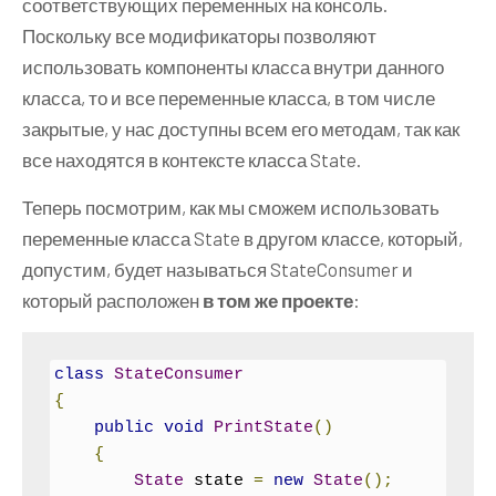
соответствующих переменных на консоль.
Поскольку все модификаторы позволяют
использовать компоненты класса внутри данного
класса, то и все переменные класса, в том числе
закрытые, у нас доступны всем его методам, так как
все находятся в контексте класса State.
Теперь посмотрим, как мы сможем использовать
переменные класса State в другом классе, который,
допустим, будет называться StateConsumer и
который расположен
в том же проекте
:
class
StateConsumer
{
public
void
PrintState
()
{
State
 state 
=
new
State
();