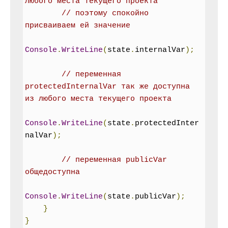
любого места текущего проекта
// поэтому спокойно 
присваиваем ей значение
Console
.
WriteLine
(
state
.
internalVar
);
// переменная 
protectedInternalVar так же доступна 
из любого места текущего проекта
Console
.
WriteLine
(
state
.
protectedInter
nalVar
);
// переменная publicVar 
общедоступна
Console
.
WriteLine
(
state
.
publicVar
);
}
}