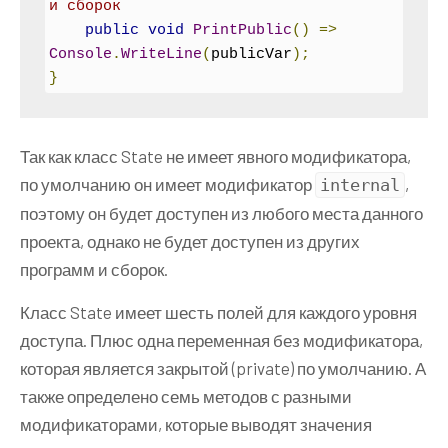
и сборок
public
void
PrintPublic
()
=>
Console
.
WriteLine
(
publicVar
);
}
Так как класс State не имеет явного модификатора,
по умолчанию он имеет модификатор
,
internal
поэтому он будет доступен из любого места данного
проекта, однако не будет доступен из других
программ и сборок.
Класс State имеет шесть полей для каждого уровня
доступа. Плюс одна переменная без модификатора,
которая является закрытой (private) по умолчанию. А
также определено семь методов с разными
модификаторами, которые выводят значения