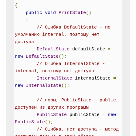
{
public
void
PrintState
()
{
// Ошибка DefaultState - по 
умолчанию internal, поэтому нет 
доступа
DefaultState
 defaultState 
=
new
DefaultState
();
// Ошибка InternalState - 
internal, поэтому нет доступа
InternalState
 internalState 
=
new
InternalState
();
// норм, PublicState - public, 
доступен из других программ
PublicState
 publicState 
=
new
PublicState
();
// Ошибка, нет доступа - метод 