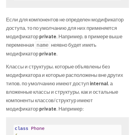
Если для компонентов не определен модификатор
доступа, то по умолчанию для них применяется
модификатор
private
. Например, в примере выше
переменная
неявно будет иметь
name
модификатор
private
.
Классы и структуры, которые объявлены без
модификатора и которые расположены вне других
типов, по умолчанию имеют доступ
internal
, а
вложенные классы и структуры, как и остальные
компоненты классов/структур имеют
модификатор
private
. Например:
class
Phone