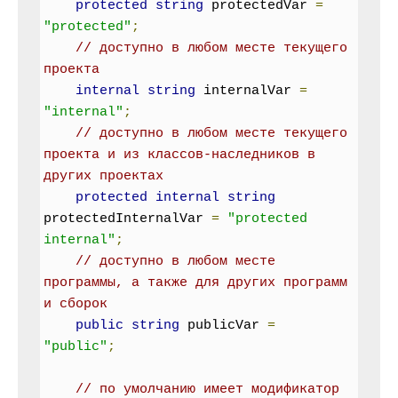
protected
string
 protectedVar 
=
"protected"
;
// доступно в любом месте текущего 
проекта
internal
string
 internalVar 
=
"internal"
;
// доступно в любом месте текущего 
проекта и из классов-наследников в 
других проектах
protected
internal
string
protectedInternalVar 
=
"protected 
internal"
;
// доступно в любом месте 
программы, а также для других программ 
и сборок
public
string
 publicVar 
=
"public"
;
// по умолчанию имеет модификатор 