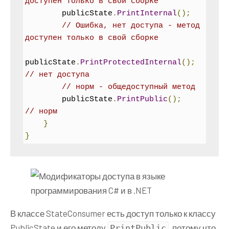
доступен только в свой сборке
        publicState
.
PrintInternal
();
// Ошибка, нет доступа - метод 
доступен только в свой сборке
publicState
.
PrintProtectedInternal
();
// нет доступа
// норм - общедоступный метод
        publicState
.
PrintPublic
();
// норм
}
}
В классе StateConsumer есть доступ только к классу
PublicState и его методу
, потому что
PrintPublic