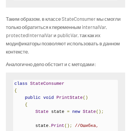
Таким образом, в классе StateConsumer мы смогли
только обратиться к переменным internalVar,
protectedInternalVar и publicVar, так как их
модификаторы позволяют использовать в данном
контексте.
Аналогично дело обстоит и с методами:
class
StateConsumer
{
public
void
PrintState
()
{
State
 state 
=
new
State
();
        state
.
Print
();
//Ошибка, 