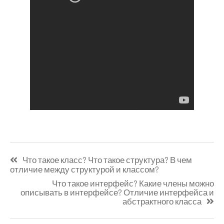
Навигация
Что такое класс? Что такое структура? В чем
по
отличие между структурой и классом?
записям
Что такое интерфейс? Какие члены можно
описывать в интерфейсе? Отличие интерфейса и
абстрактного класса