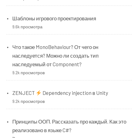
Шаблоны игрового проектирования
9.6k просмотра
Что такое MonoBehaviour? От чего он
наследуется? Можно ли создать тип
наследуемый от Component?
9.2k просмотров
ZENJECT
Dependency injection в Unity
9.2k просмотров
Принципы ООП. Рассказать про каждый. Как это
реализовано в языке C#?