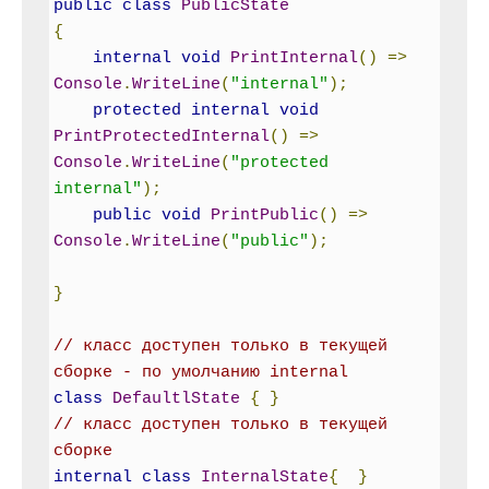
public
class
PublicState
{
internal
void
PrintInternal
()
=>
Console
.
WriteLine
(
"internal"
);
protected
internal
void
PrintProtectedInternal
()
=>
Console
.
WriteLine
(
"protected 
internal"
);
public
void
PrintPublic
()
=>
Console
.
WriteLine
(
"public"
);
}
// класс доступен только в текущей 
сборке - по умолчанию internal
class
DefaultlState
{
}
// класс доступен только в текущей 
сборке
internal
class
InternalState
{
}