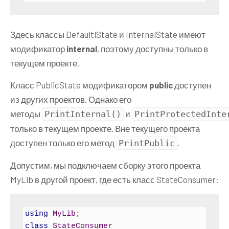
Здесь классы DefaultlState и InternalState имеют
модификатор
internal
, поэтому доступны только в
текущем проекте.
Класс PublicState модификатором
public
доступен
из других проектов. Однако его
методы
и
PrintInternal
()
PrintProtectedInte
только в текущем проекте. Вне текущего проекта
доступен только его метод
.
PrintPublic
Допустим, мы подключаем сборку этого проекта
MyLib в другой проект, где есть класс StateConsumer:
using
MyLib
;
class
StateConsumer