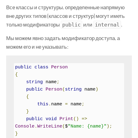
Все классы и структуры, определенные напрямую
вне других типов (классов и структур) могут иметь
только модификаторы
или
.
public
internal
Мы можем явно задать модификатор доступа, а
можем его и не указывать:
public
class
Person
{
string
 name
;
public
Person
(
string
 name
)
{
this
.
name 
=
 name
;
}
public
void
Print
()
=>
Console
.
WriteLine
(
$
"Name: {name}"
);
}