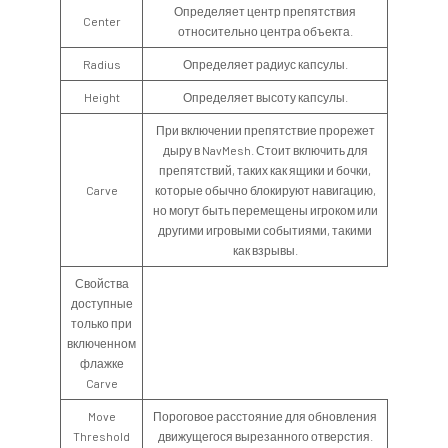
Определяет центр препятствия
Center
относительно центра объекта.
Radius
Определяет радиус капсулы.
Height
Определяет высоту капсулы.
При включении препятствие прорежет
дыру в NavMesh. Стоит включить для
препятствий, таких как ящики и бочки,
Carve
которые обычно блокируют навигацию,
но могут быть перемещены игроком или
другими игровыми событиями, такими
как взрывы.
Свойства
доступные
только при
включенном
флажке
Carve
Move
Пороговое расстояние для обновления
Threshold
движущегося вырезанного отверстия.