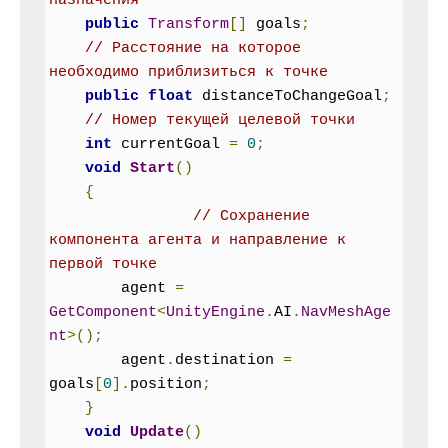
назначения
public
Transform
[]
 goals
;
// Расстояние на которое 
необходимо приблизиться к точке
public
float
 distanceToChangeGoal
;
// Номер текущей целевой точки
int
 currentGoal 
=
0
;
void
Start
()
{
// Сохранение 
компонента агента и направление к 
первой точке
        agent 
=
GetComponent
<
UnityEngine
.
AI
.
NavMeshAge
nt
>();
        agent
.
destination 
=
goals
[
0
].
position
;
}
void
Update
()