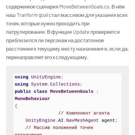
содержимое сценария MoveBetweenGoals.cs. В нём
наш Tranform goal стал массивом для указания всех
точек, которые нужно проходить при
патрулировании. В функции Update проверяется
приблизился ли персонаж на достаточное
расстояние к текущему месту назначения и, если да,
перенаправляет его к следующему.
using
UnityEngine
;
using
System
.
Collections
;
public
class
MoveBetweenGoals
:
MonoBehaviour
{
// Компонент агента
UnityEngine
.
AI
.
NavMeshAgent
 agent
;
// Массив положений точек 