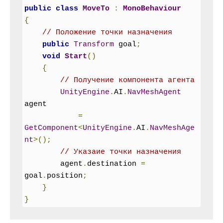
public
class
MoveTo
:
MonoBehaviour
{
// Положение точки назначения
public
Transform
 goal
;
void
Start
()
{
// Получение компонента агента
UnityEngine
.
AI
.
NavMeshAgent
agent

=
GetComponent
<
UnityEngine
.
AI
.
NavMeshAge
nt
>();
// Указаие точки назначения
        agent
.
destination 
=
goal
.
position
;
}
}