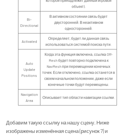
которой принадлежит данный игровой
объект).
В активном состоянии связь будет
Bi-
двусторонней. В неактивном
Directional
односторонней.
Определяет, будет ли данная связь
Activated
использоваться системой поиска пути.
Когда эта функция включена, ссылка Off-
Mesh будет повторно подключена к
Auto
NavMesh при перемещении конечных
Update
точек. Если отключено, ссылка останется в
Positions
своем начальном положении, даже если
конечные точки будут перемещены.
Navigation
Описывает тип области навигации ссылки.
Area
Добавим такую ссылку на нашу сцену. Ниже
изображены изменённая сцена (рисунок 7) и