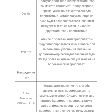
Если у вас большое количество агентов,
вы можете сэкономить процессорное
время, уменьшив качество обхода
Quality
препятствий. Установка уклонения на
none будет разрешать столкновение и
не будет пытаться активно избегать
других агентов и препятствий.
Агенты с более низким приоритетом
будут игнорироваться этим агентом при
выполнении уклонения. Значение
Priority
должно находиться в диапазоне от 0 до
99, где более низкие числа указывают на
более высокий приоритет.
Нахождение
пути
Установите значение true, чтобы
автоматически перемещаться по
Auto
ссылкам вне сетки. Следует отключать
Traverse
при необходимости проиграть какую-
OffMesh Link
либо анимацию перед тем, как агент
переместится в конечную точку ссылки.