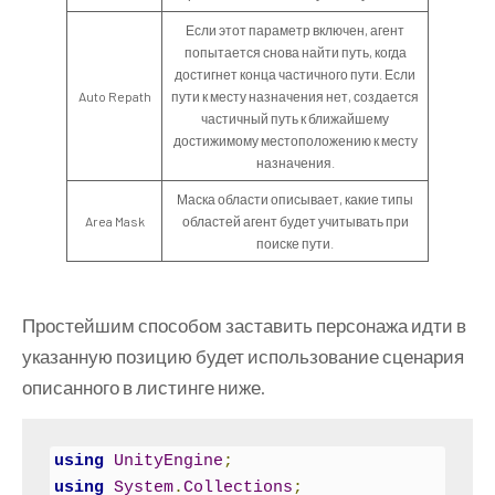
Если этот параметр включен, агент
попытается снова найти путь, когда
достигнет конца частичного пути. Если
Auto Repath
пути к месту назначения нет, создается
частичный путь к ближайшему
достижимому местоположению к месту
назначения.
Маска области описывает, какие типы
Area Mask
областей агент будет учитывать при
поиске пути.
Простейшим способом заставить персонажа идти в
указанную позицию будет использование сценария
описанного в листинге ниже.
using
UnityEngine
;
using
System
.
Collections
;