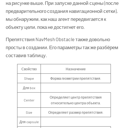
на рисунке выше. При запуске данной сцены (после
предварительного создания навигационной сетки),
мы обнаружим, как наш агент передвигается к
объекту цели, пока не достигнет его.
Препятствия NavMesh Obstacle также довольно
просты в создании. Его параметры так же разбёрем
составив таблицу.
Свойство
Назначение
Shape
Форма геометрии препятствия.
Для box
Определяет центр препятствия
Center
относительно центра объекта.
Size
Определяет размер препятствия.
Для capsule