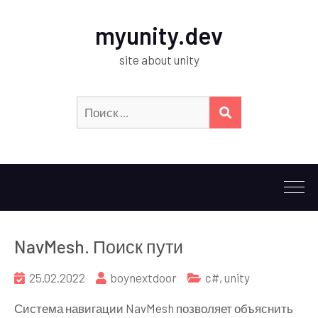
myunity.dev
site about unity
Искать:
ПОИСК
NavMesh. Поиск пути
25.02.2022
boynextdoor
c#
,
unity
Система навигации NavMesh позволяет объяснить