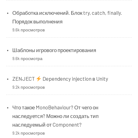
Обработка исключений. Блок try, catch, finally.
Порядок выполнения
9.6k просмотров
Шаблоны игрового проектирования
9.6k просмотра
ZENJECT
Dependency injection в Unity
9.2k просмотров
Что такое MonoBehaviour? От чего он
наследуется? Можно ли создать тип
наследуемый от Component?
9.2k просмотров