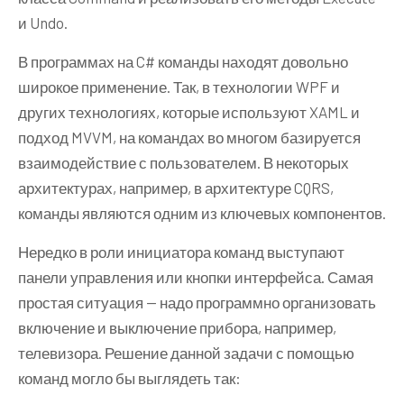
Receiver
 receiver 
=
new
и Undo.
Receiver
();
ConcreteCommand
 command
=
new
В программах на C# команды находят довольно
ConcreteCommand
(
receiver
);
широкое применение. Так, в технологии WPF и
        invoker
.
SetCommand
(
command
);
        invoker
.
Run
();
других технологиях, которые используют XAML и
}
подход MVVM, на командах во многом базируется
}
взаимодействие с пользователем. В некоторых
архитектурах, например, в архитектуре CQRS,
команды являются одним из ключевых компонентов.
Нередко в роли инициатора команд выступают
панели управления или кнопки интерфейса. Самая
простая ситуация — надо программно организовать
включение и выключение прибора, например,
телевизора. Решение данной задачи с помощью
команд могло бы выглядеть так: