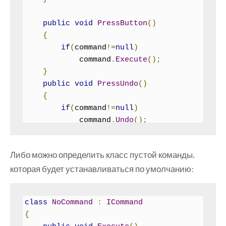
m
,
int
 t
)
{
public
void
PressButton
()
        microwave 
=
 m
;
{
        time 
=
 t
;
if
(
command
!=
null
)
}
            command
.
Execute
();
public
void
Execute
()
}
{
public
void
PressUndo
()
        microwave
.
StartCooking
(
time
);
{
        microwave
.
StopCooking
();
if
(
command
!=
null
)
}
            command
.
Undo
();
}
public
void
Undo
()
}
{
Либо можно определить класс пустой команды,
        microwave
.
StopCooking
();
которая будет устанавливаться по умолчанию:
}
}
class
NoCommand
:
ICommand
{