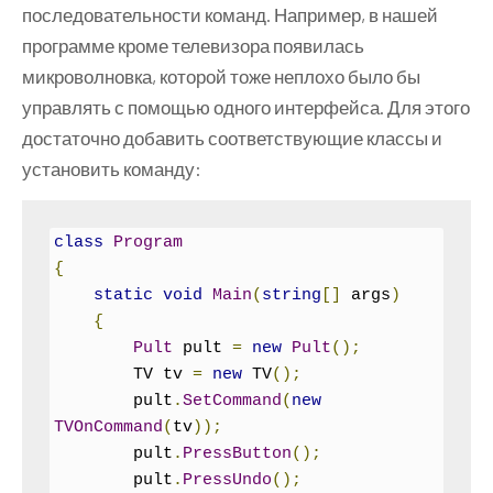
последовательности команд. Например, в нашей
class
TVOnCommand
:
ICommand
программе кроме телевизора появилась
{
микроволновка, которой тоже неплохо было бы
    TV tv
;
управлять с помощью одного интерфейса. Для этого
public
TVOnCommand
(
TV tvSet
)
достаточно добавить соответствующие классы и
{
        tv 
=
 tvSet
;
установить команду:
}
public
void
Execute
()
class
Program
{
{
        tv
.
On
();
static
void
Main
(
string
[]
 args
)
}
{
public
void
Undo
()
Pult
 pult 
=
new
Pult
();
{
        TV tv 
=
new
 TV
();
        tv
.
Off
();
        pult
.
SetCommand
(
new
}
TVOnCommand
(
tv
));
}
        pult
.
PressButton
();
        pult
.
PressUndo
();
// Invoker - инициатор