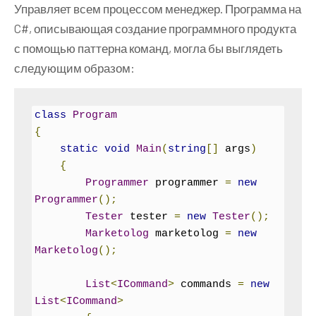
{
Управляет всем процессом менеджер. Программа на
public
const
int
 OFF 
=
0
;
C#, описывающая создание программного продукта
public
const
int
 HIGH 
=
20
;
с помощью паттерна команд, могла бы выглядеть
private
int
 level
;
следующим образом:
public
Volume
()
{
class
Program
        level 
=
 OFF
;
{
}
static
void
Main
(
string
[]
 args
)
{
public
void
RaiseLevel
()
Programmer
 programmer 
=
new
{
Programmer
();
if
(
level 
<
 HIGH
)
Tester
 tester 
=
new
Tester
();
            level
++;
Marketolog
 marketolog 
=
new
Console
.
WriteLine
(
"Уровень 
Marketolog
();
звука {0}"
,
 level
);
}
List
<
ICommand
>
 commands 
=
new
public
void
DropLevel
()
List
<
ICommand
>
{