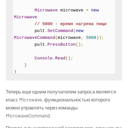
class
Pult
Microwave
 microwave 
=
new
{
Microwave
ICommand
 command
;
// 5000 - время нагрева пищи
        pult
.
SetCommand
(
new
public
Pult
()
{
}
MicrowaveCommand
(
microwave
,
5000
));
        pult
.
PressButton
();
public
void
SetCommand
(
ICommand
com
)
Console
.
Read
();
{
}
        command 
=
 com
;
}
}
//.....ранее описанные классы
public
void
PressButton
()
Теперь еще одним получателем запроса является
class
Microwave
{
класс Microwave, функциональностью которого
{
        command
.
Execute
();
public
void
StartCooking
(
int
 time
)
можно управлять через команды
}
{
public
void
PressUndo
()
MicrowaveCommand.
Console
.
WriteLine
(
"Подогреваем 
{
еду"
);
Правда, в вышеописанной системе есть один изъян:
        command
.
Undo
();