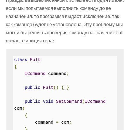
// имитация работы с помощью 
}
если мы попытаемся выполнить команду до ее
асинхронного метода Task.Delay
}
назначения, то программа выдаст исключение, так
как команда будет не установлена. Эту проблему мы
Task
.
Delay
(
time
).
GetAwaiter
().
GetResul
могли бы решить, проверяя команду на значение null
t
();
в классе инициатора:
}
public
void
StopCooking
()
class
Pult
{
{
Console
.
WriteLine
(
"Еда 
ICommand
 command
;
подогрета!"
);
}
public
Pult
()
{
}
}
class
MicrowaveCommand
:
ICommand
public
void
SetCommand
(
ICommand
{
com
)
Microwave
 microwave
;
{
int
 time
;
        command 
=
 com
;
public
MicrowaveCommand
(
Microwave
}