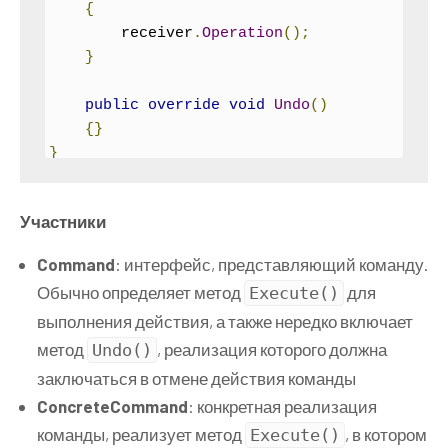
{
        receiver
.
Operation
();
}
public
override
void
Undo
()
{}
}
// получатель команды
Участники
class
Receiver
{
Command
: интерфейс, представляющий команду.
public
void
Operation
()
Обычно определяет метод
для
Execute
()
{
}
выполнения действия, а также нередко включает
}
// инициатор команды
метод
, реализация которого должна
Undo
()
class
Invoker
заключаться в отмене действия команды
{
ConcreteCommand
: конкретная реализация
Command
 command
;
команды, реализует метод
, в котором
Execute
()
public
void
SetCommand
(
Command
 c
)