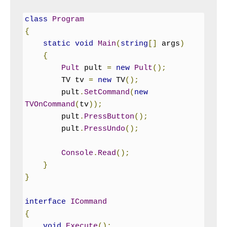
class
Program
{
static
void
Main
(
string
[]
 args
)
{
Pult
 pult 
=
new
Pult
();
        TV tv 
=
new
 TV
();
        pult
.
SetCommand
(
new
TVOnCommand
(
tv
));
        pult
.
PressButton
();
        pult
.
PressUndo
();
Console
.
Read
();
}
}
interface
ICommand
{
void
Execute
();