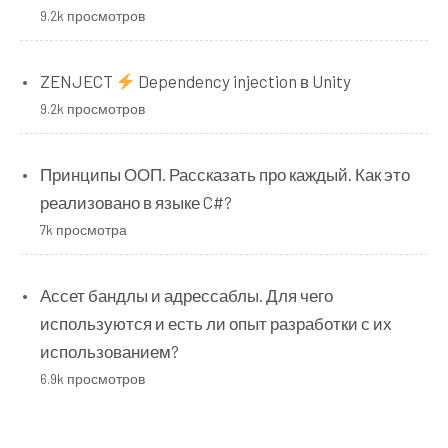
public
void
Execute
()
9.2k просмотров
{
        tester
.
StartTest
();
}
ZENJECT
Dependency injection в Unity
public
void
Undo
()
9.2k просмотров
{
        tester
.
StopTest
();
}
Принципы ООП. Рассказать про каждый. Как это
}
реализовано в языке C#?
7k просмотра
class
AdvertizeCommand
:
ICommand
{
Marketolog
 marketolog
;
Ассет бандлы и адрессаблы. Для чего
public
AdvertizeCommand
(
Marketolog
используются и есть ли опыт разработки с их
m
)
использованием?
{
6.9k просмотров
        marketolog 
=
 m
;
}
public
void
Execute
()