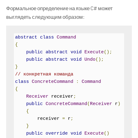
Формальное определение на языке C# может
выглядеть следующим образом:
abstract
class
Command
{
public
abstract
void
Execute
();
public
abstract
void
Undo
();
}
// конкретная команда
class
ConcreteCommand
:
Command
{
Receiver
 receiver
;
public
ConcreteCommand
(
Receiver
 r
)
{
        receiver 
=
 r
;
}
public
override
void
Execute
()