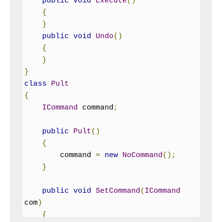
public
void
Execute
()
{
}
public
void
Undo
()
{
}
}
class
Pult
{
ICommand
 command
;
public
Pult
()
{
        command 
=
new
NoCommand
();
}
public
void
SetCommand
(
ICommand
com
)
{