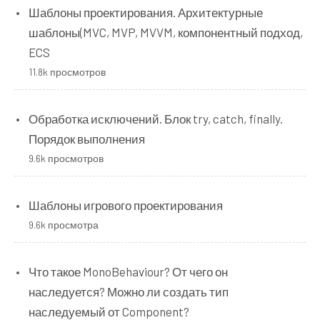
Шаблоны проектирования. Архитектурные
}
public
void
Execute
()
шаблоны(MVC, MVP, MVVM, компонентный подход,
{
ECS
        programmer
.
StartCoding
();
11.8k просмотров
}
public
void
Undo
()
{
Обработка исключений. Блок try, catch, finally.
        programmer
.
StopCoding
();
Порядок выполнения
}
9.6k просмотров
}
class
TestCommand
:
ICommand
Шаблоны игрового проектирования
{
9.6k просмотра
Tester
 tester
;
public
TestCommand
(
Tester
 t
)
Что такое MonoBehaviour? От чего он
{
        tester 
=
 t
;
наследуется? Можно ли создать тип
}
наследуемый от Component?