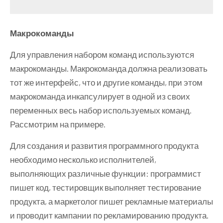
class
TVOnCommand
:
ICommand
Макрокоманды
{
    TV tv
;
Для управления набором команд используются
public
TVOnCommand
(
TV tvSet
)
макрокоманды. Макрокоманда должна реализовать
{
        tv 
=
 tvSet
;
тот же интерфейс, что и другие команды, при этом
}
макрокоманда инкапсулирует в одной из своих
public
void
Execute
()
переменных весь набор используемых команд.
{
Рассмотрим на примере.
        tv
.
On
();
}
Для создания и развития программного продукта
public
void
Undo
()
необходимо несколько исполнителей,
{
выполняющих различные функции: программист
        tv
.
Off
();
пишет код, тестировщик выполняет тестирование
}
}
продукта, а маркетолог пишет рекламные материалы
class
Volume
и проводит кампании по рекламированию продукта.