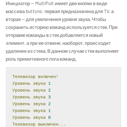
{
Инициатор — MultiPult имеет две кнопки в виде
void
Execute
();
массива buttons: первая предназначена для TV, а
void
Undo
();
вторая — для увеличения уровня звука. Чтобы
}
сохранить историю команд используется стек. При
отправке команды в стек добавляется новый
class
элемент, а при ее отмене, наоборот, происходит
{
public
void
On
()
удаление из стека. В данном случае стек выполняет
{
роль примитивного лога команд.
Console
.
WriteLine
(
"Телевизор 
включен!"
);
Телевизор
включен!
}
Уровень
звука
1
Уровень
звука
2
public
void
Off
()
Уровень
звука
3
{
Уровень
звука
2
Console
.
WriteLine
(
"Телевизор 
Уровень
звука
1
выключен..."
);
Уровень
звука
0
}
Телевизор
выключен...
}