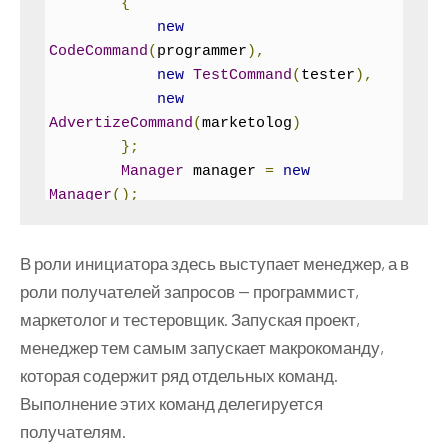
{
if
(
level 
>
 OFF
)
new
            level
--;
CodeCommand
(
programmer
),
Console
.
WriteLine
(
"Уровень 
new
TestCommand
(
tester
),
звука {0}"
,
 level
);
new
}
AdvertizeCommand
(
marketolog
)
}
};
Manager
 manager 
=
new
class
VolumeCommand
:
ICommand
Manager
();
{
        manager
.
SetCommand
(
new
Volume
 volume
;
MacroCommand
(
commands
));
public
VolumeCommand
(
Volume
 v
)
В роли инициатора здесь выступает менеджер, а в
        manager
.
StartProject
();
{
роли получателей запросов — программист,
        manager
.
StopProject
();
        volume 
=
 v
;
маркетолог и тестеровщик. Запуская проект,
}
Console
.
Read
();
public
void
Execute
()
менеджер тем самым запускает макрокоманду,
}
{
которая содержит ряд отдельных команд.
}
        volume
.
RaiseLevel
();
Выполнение этих команд делегируется
interface
ICommand
}
получателям.
{