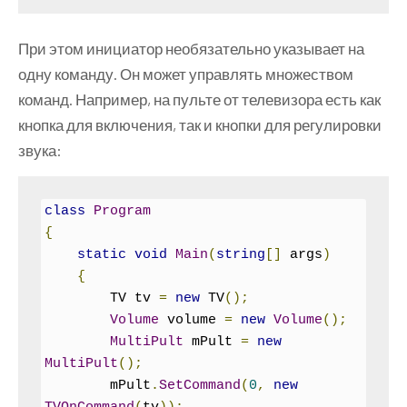
        command 
=
 com
;
}
При этом инициатор необязательно указывает на
одну команду. Он может управлять множеством
public
void
PressButton
()
{
команд. Например, на пульте от телевизора есть как
        command
.
Execute
();
кнопка для включения, так и кнопки для регулировки
}
звука:
public
void
PressUndo
()
{
        command
.
Undo
();
class
Program
}
{
}
static
void
Main
(
string
[]
 args
)
{
        TV tv 
=
new
 TV
();
Volume
 volume 
=
new
Volume
();
MultiPult
 mPult 
=
new
MultiPult
();
        mPult
.
SetCommand
(
0
,
new