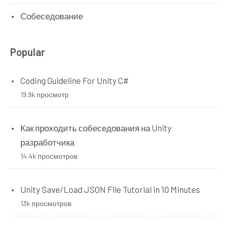
{
}
Собеседование
public
void
StartAdvertize
()
}
{
}
Console
.
WriteLine
(
"Маркетолог 
Popular
начинает рекламировать продукт"
);
}
public
void
StopAdvertize
()
Coding Guideline For Unity C#
{
19.9k просмотр
Console
.
WriteLine
(
"Маркетолог 
прекращает рекламную кампанию"
);
Как проходить собеседования на Unity
}
}
разработчика
14.4k просмотров
class
CodeCommand
:
ICommand
{
Unity Save/Load JSON File Tutorial in 10 Minutes
Programmer
 programmer
;
public
CodeCommand
(
Programmer
 p
)
13k просмотров
{
        programmer 
=
 p
;