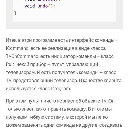
void
Undo
();
}
// Receiver - Получатель
class
Итак, в этой программе есть интерфейс команды —
{
ICommand, есть ее реализация в виде класса
public
void
On
()
{
TVOnCommand, есть инициатор команды — класс
Console
.
WriteLine
(
"Телевизор 
Pult, некий прибор — пульт, управляющий
включен!"
);
телевизором. И есть получатель команды — класс
}
TV, представляющий телевизор. В качестве клиента
используется класс Program.
public
void
Off
()
{
При этом пульт ничего не знает об объекте TV. Он
Console
.
WriteLine
(
"Телевизор 
только знает, как отправить команду. В итоге мы
выключен..."
);
получаем гибкую систему, в которой мы легко
}
}
можем заменять одни команды на другие, создавать