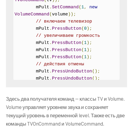
TVOnCommand
(
tv
));
        mPult
.
SetCommand
(
1
,
new
VolumeCommand
(
volume
));
// включаем телевизор
        mPult
.
PressButton
(
0
);
// увеличиваем громкость
        mPult
.
PressButton
(
1
);
        mPult
.
PressButton
(
1
);
        mPult
.
PressButton
(
1
);
// действия отмены
        mPult
.
PressUndoButton
();
        mPult
.
PressUndoButton
();
        mPult
.
PressUndoButton
();
        mPult
.
PressUndoButton
();
Здесь два получателя команд — классы TV и Volume.
Volume управляет уровнем звука и сохраняет
Console
.
Read
();
}
текущий уровень в переменной level. Также есть две
}
команды TVOnCommand и VolumeCommand.
interface
Command