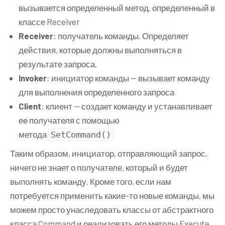
вызывается определенный метод, определенный в
{
классе Receiver
        command 
=
 c
;
}
Receiver
: получатель команды. Определяет
public
void
Run
()
действия, которые должны выполняться в
{
результате запроса.
        command
.
Execute
();
Invoker
: инициатор команды — вызывает команду
}
для выполнения определенного запроса
public
void
Cancel
()
Client
: клиент — создает команду и устанавливает
{
        command
.
Undo
();
ее получателя с помощью
}
метода
SetCommand
()
}
Таким образом, инициатор, отправляющий запрос,
class
Client
{
ничего не знает о получателе, который и будет
void
Main
()
выполнять команду. Кроме того, если нам
{
потребуется применить какие-то новые команды, мы
Invoker
 invoker 
=
new
можем просто унаследовать классы от абстрактного
Invoker
();
класса Command и реализовать его методы Execute